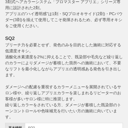
3剤式ヘアカラーシステム「プロマスター アプリエ」シリーズ専
用に設計された2剤。
アプリエの"ハイ透明感"は1剤・SQプロオキサイド(2剤)・PCパウ
ダー(3剤)を揃えて使用してこそ発揮されるため、必ず専用オキシ
をご使用ください。
SQ2
ブリーチ力を必要とせず、発色のみを目的とした施術に対応する
低濃度オキシ。
過酸化水素濃度を2%に抑えることで、既染部や毛先など繰り返し
のカラーによりダメージが蓄積した箇所への施術において、不要
なリフトを最小化しながらアプリエの透明感ある発色を引き出し
ます。
ダメージへの配慮を重視するカラーメニューを展開されているサ
ロン様や、繰り返しアプリエカラーを楽しまれるリピーターのお
客様が多いサロン様に特に推奨します。
繰り返しカラーをされている方、ダメージが蓄積した既染部のト
ーンコントロールや色味補充を行いたい方の施術に向いていま
す。
基本情報
SQ2