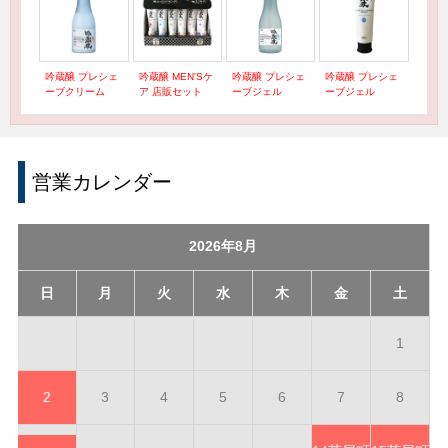
吟蔵醸 プレシェ
吟蔵醸 MEN'Sケ
吟蔵醸 プレシェ
吟蔵醸 プレシェ
ーブクリーム
ア 店販セット
ーブジェル
ーブジェル
営業カレンダー
2026年8月
日
月
火
水
木
金
土
1
2
3
4
5
6
7
8