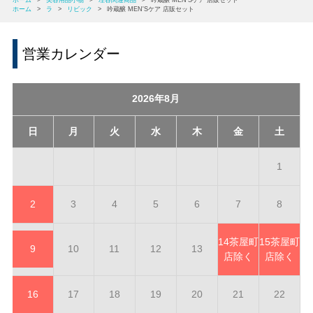
ホーム
>
美容用品小物
>
理容関連商品
>
吟蔵醸 MEN'Sケア 店販セット
ホーム
>
ラ
>
リビック
>
吟蔵醸 MEN'Sケア 店販セット
営業カレンダー
2026年8月
日
月
火
水
木
金
土
1
2
3
4
5
6
7
8
14
茶屋町
15
茶屋町
9
10
11
12
13
店除く
店除く
16
17
18
19
20
21
22