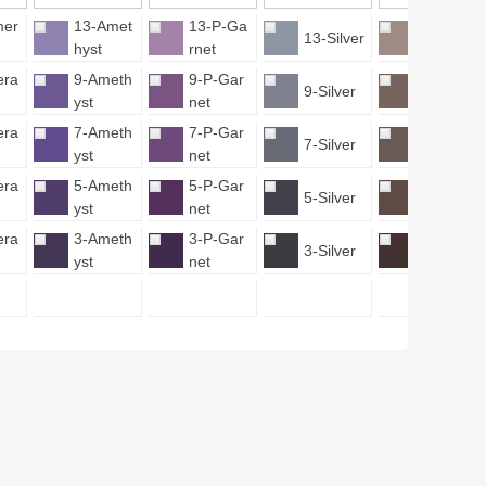
mer
13-Amet
13-P-Ga
13-S-To
13-Silver
hyst
rnet
paz
era
9-Ameth
9-P-Gar
9-S-Top
9-Silver
yst
net
az
era
7-Ameth
7-P-Gar
7-S-Top
7-Silver
yst
net
az
era
5-Ameth
5-P-Gar
5-S-Top
5-Silver
yst
net
az
era
3-Ameth
3-P-Gar
3-S-Top
3-Silver
yst
net
az