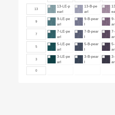
13-LE-p
13-B-pe
1
13
earl
arl
ea
9-LE-pe
9-B-pear
9
9
arl
l
ar
7-LE-pe
7-B-pear
7
7
arl
l
ar
5-LE-pe
5-B-pear
5
5
arl
l
ar
3-LE-pe
3-B-pear
3
3
arl
l
ar
0