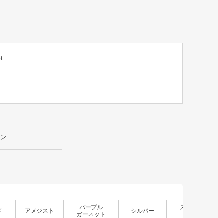
t
ン
パープル
スモーキー
ド
アメジスト
シルバー
ガーネット
トパーズ