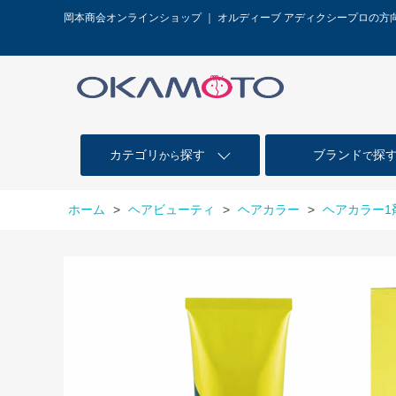
岡本商会オンラインショップ ｜ オルディーブ アディクシープロの方
カテゴリ
探す
ブランド
探
から
で
ホーム
>
ヘアビューティ
>
ヘアカラー
>
ヘアカラー1