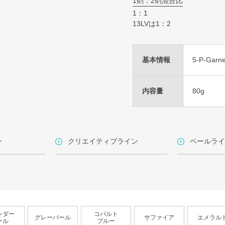
1剤：2剤混合比
1：1
13LVは1：2
基本情報
5-P-Garne
内容量
80g
ン
クリエイティブライン
ペールライ
ンダー
コバルト
グレーパール
サファイア
エメラル
ール
ブルー