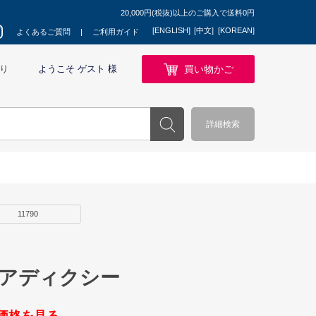
20,000円(税抜)以上のご購入で送料0円
[ENGLISH]
[中文]
[KOREAN]
よくあるご質問
ご利用ガイド
買い物かご
り
ようこそ ゲスト 様
詳細検索
11790
 アディクシー