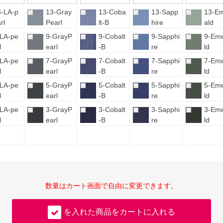
3-LA-p
13-Gray
13-Coba
13-Sapp
13-E
rl
Pearl
lt-B
hire
ald
-LA-pe
9-GrayP
9-Cobalt
9-Sapphi
9-Em
l
earl
-B
re
ld
-LA-pe
7-GrayP
7-Cobalt
7-Sapphi
7-Em
l
earl
-B
re
ld
-LA-pe
5-GrayP
5-Cobalt
5-Sapphi
5-Em
l
earl
-B
re
ld
-LA-pe
3-GrayP
3-Cobalt
3-Sapphi
3-Em
l
earl
-B
re
ld
数量はカート画面で自由に変更できます。
を入れた商品をカートに入れる