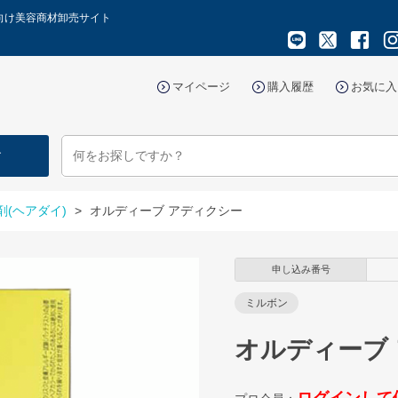
向け美容商材卸売サイト
マイページ
購入履歴
お気に入
す
剤(ヘアダイ)
>
オルディーブ アディクシー
申し込み番号
ミルボン
オルディーブ