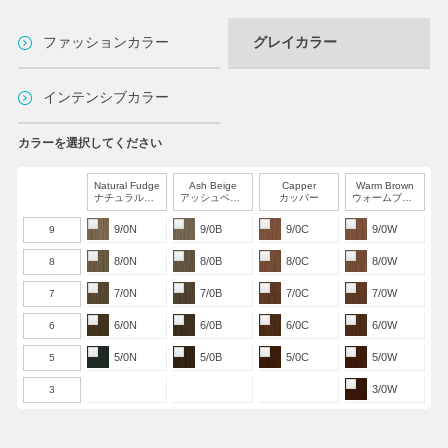
ファッションカラー
グレイカラー
インテンシブカラー
カラーを選択してください
Natural Fudge
Ash Beige
Capper
Warm Brown
ナチュラルファッジ
アッシュベージュ
カッパー
ウォームブラウン
9/0N
9/0B
9/0C
9/0W
9
8/0N
8/0B
8/0C
8/0W
8
7/0N
7/0B
7/0C
7/0W
7
6/0N
6/0B
6/0C
6/0W
6
5/0N
5/0B
5/0C
5/0W
5
3/0W
3