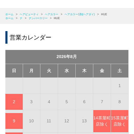
ホーム
>
ヘアビューティ
>
ヘアカラー
>
ヘアカラー1剤(ヘアダイ)
>
HUE
ホーム
>
ナ
>
ナンバースリー
>
HUE
営業カレンダー
2026年8月
日
月
火
水
木
金
土
1
2
3
4
5
6
7
8
14
茶屋町
15
茶屋町
9
10
11
12
13
店除く
店除く