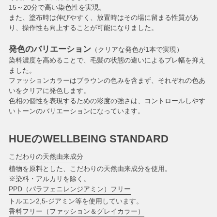
15～20分で高い染色性を実現。
また、塗布時は伸びやすく、放置時はその場に留まる性質があ
り、操作性も向上することが可能になりました。
発色のバリエーション
（クリアな発色が1本で実現）
染料濃度を高めることで、毛髪の状態の違いによるブレ幅を抑え
ました。
ファッションカラーはブラウンの色みを含まず、それぞれの色あ
いをクリアに発色します。
色相の個性を表現するための彩度の強さは、コントロールしやす
いトーンのバリエーションになっています。
HUEのWELLBEING STANDARD
こだわりの天然由来成分
植物を原料とした、こだわりの天然由来成分を使用。
※染料・アルカリを除く。
PPD（パラフェニレンジアミン）フリー
トルエン2,5-ジアミン等を使用しています。
香料フリー（ファッション＆グレイカラー）