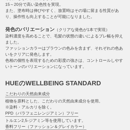
15～20分で高い染色性を実現。
また、塗布時は伸びやすく、放置時はその場に留まる性質があ
り、操作性も向上することが可能になりました。
発色のバリエーション
（クリアな発色が1本で実現）
染料濃度を高めることで、毛髪の状態の違いによるブレ幅を抑え
ました。
ファッションカラーはブラウンの色みを含まず、それぞれの色あ
いをクリアに発色します。
色相の個性を表現するための彩度の強さは、コントロールしやす
いトーンのバリエーションになっています。
HUEのWELLBEING STANDARD
こだわりの天然由来成分
植物を原料とした、こだわりの天然由来成分を使用。
※染料・アルカリを除く。
PPD（パラフェニレンジアミン）フリー
トルエン2,5-ジアミン等を使用しています。
香料フリー（ファッション＆グレイカラー）