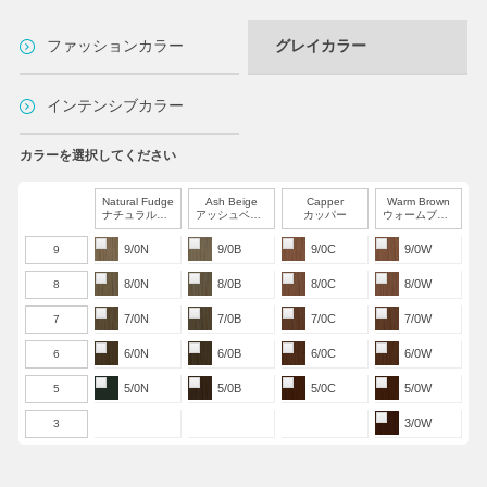
ファッションカラー
グレイカラー
インテンシブカラー
カラーを選択してください
Natural Fudge
Ash Beige
Capper
Warm Brown
ナチュラルファッジ
アッシュベージュ
カッパー
ウォームブラウン
9/0N
9/0B
9/0C
9/0W
9
8/0N
8/0B
8/0C
8/0W
8
7/0N
7/0B
7/0C
7/0W
7
6/0N
6/0B
6/0C
6/0W
6
5/0N
5/0B
5/0C
5/0W
5
3/0W
3