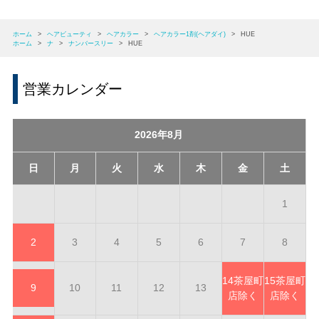
ホーム
>
ヘアビューティ
>
ヘアカラー
>
ヘアカラー1剤(ヘアダイ)
>
HUE
ホーム
>
ナ
>
ナンバースリー
>
HUE
営業カレンダー
2026年8月
日
月
火
水
木
金
土
1
2
3
4
5
6
7
8
14
茶屋町
15
茶屋町
9
10
11
12
13
店除く
店除く