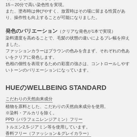
15～20分で高い染色性を実現。
また、塗布時は伸びやすく、放置時はその場に留まる性質があ
り、操作性も向上することが可能になりました。
発色のバリエーション
（クリアな発色が1本で実現）
染料濃度を高めることで、毛髪の状態の違いによるブレ幅を抑え
ました。
ファッションカラーはブラウンの色みを含まず、それぞれの色あ
いをクリアに発色します。
色相の個性を表現するための彩度の強さは、コントロールしやす
いトーンのバリエーションになっています。
HUEのWELLBEING STANDARD
こだわりの天然由来成分
植物を原料とした、こだわりの天然由来成分を使用。
※染料・アルカリを除く。
PPD（パラフェニレンジアミン）フリー
トルエン2,5-ジアミン等を使用しています。
香料フリー（ファッション＆グレイカラー）