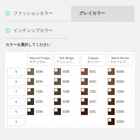
ファッションカラー
グレイカラー
インテンシブカラー
カラーを選択してください
Natural Fudge
Ash Beige
Capper
Warm Brown
ナチュラルファッジ
アッシュベージュ
カッパー
ウォームブラウン
9/0N
9/0B
9/0C
9/0W
9
8/0N
8/0B
8/0C
8/0W
8
7/0N
7/0B
7/0C
7/0W
7
6/0N
6/0B
6/0C
6/0W
6
5/0N
5/0B
5/0C
5/0W
5
3/0W
3