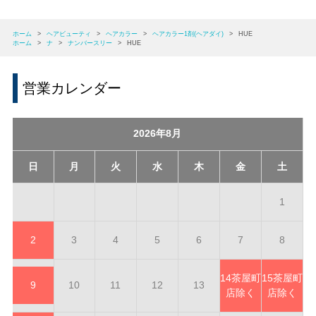
ホーム
>
ヘアビューティ
>
ヘアカラー
>
ヘアカラー1剤(ヘアダイ)
>
HUE
ホーム
>
ナ
>
ナンバースリー
>
HUE
営業カレンダー
2026年8月
日
月
火
水
木
金
土
1
2
3
4
5
6
7
8
14
茶屋町
15
茶屋町
9
10
11
12
13
店除く
店除く