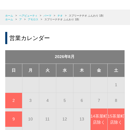
ホーム
>
ヘアビューティ
>
パーマ
>
チオ
>
スプリーナチオ ふんわり 1剤
ホーム
>
ア
>
アモロス
>
スプリーナチオ ふんわり 1剤
営業カレンダー
2026年8月
日
月
火
水
木
金
土
1
2
3
4
5
6
7
8
14
茶屋町
15
茶屋町
9
10
11
12
13
店除く
店除く