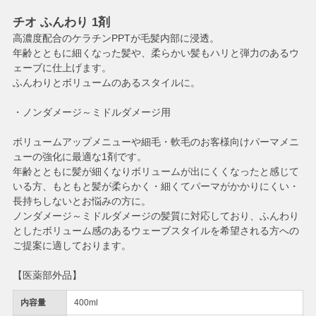
チオ ふんわり 1剤
高濃度配合のケラチンPPTが毛髪内部に浸透。
年齢とともに細くなった髪や、柔らかい髪もハリと弾力のあるウ
ェーブに仕上げます。
ふんわりとボリュームのあるスタイルに。
・ノンダメージ～ミドルダメージ用
ボリュームアップメニューや細毛・軟毛のお客様向けパーマメニ
ューの強化に最適な1剤です。
年齢とともに髪が細くなりボリュームが出にくくなったと感じて
いる方、もともと髪が柔らかく・細くてパーマがかかりにくい・
長持ちしないとお悩みの方に。
ノンダメージ～ミドルダメージの髪質に対応しており、ふんわり
としたボリューム感のあるウェーブスタイルを希望される方への
ご提案に適しております。
【医薬部外品】
内容量
400ml