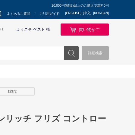
20,000円(税抜)以上のご購入で送料0円
[ENGLISH]
[中文]
[KOREAN]
よくあるご質問
ご利用ガイド
買い物かご
り
ようこそ ゲスト 様
詳細検索
12372
ンリッチ フリズ コントロー