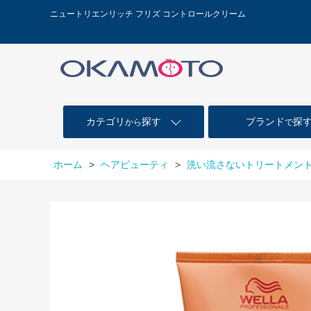
ニュートリエンリッチ フリズ コントロールクリーム
カテゴリ
探す
ブランド
探
から
で
ホーム
>
ヘアビューティ
>
洗い流さないトリートメント