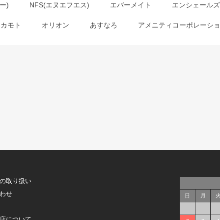
ー)
NFS(エヌエフエス)
エバーメイト
エンシェールズ
オカモト
オリオン
あすなろ
アメニティコーポレーシ
の取り扱い
わせ
日
月
店について