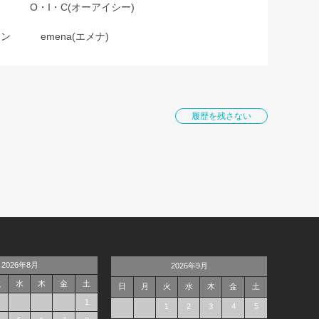
O・I・C(オーアイシー)
ョン
emena(エメナ)
履歴を残さない
2026年8月
2026年9月
火
水
木
金
土
日
月
火
水
木
金
土
1
1
2
3
4
5