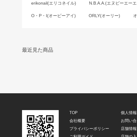
erikonail(エリコネイル)
N.B.A.A.(エヌビーエーエ
O・P・I(オーピーアイ)
ORLY(オーリー)
最近見た商品
TOP
個人情報
会社概要
お問い合
プライバシーポリシー
店舗情報
ご利用ガイド
店舗の入