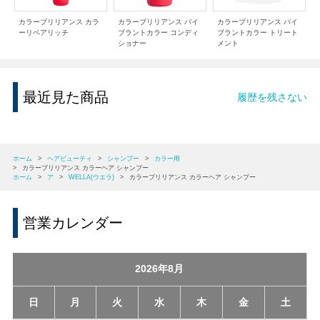
カラーブリリアンス カラ
カラーブリリアンス バイ
カラーブリリアンス バイ
ーリペアリッチ
ブラントカラー コンディ
ブラントカラー トリート
ショナー
メント
最近見た商品
履歴を残さない
ホーム
>
ヘアビューティ
>
シャンプー
>
カラー用
>
カラーブリリアンス カラーヘア シャンプー
ホーム
>
ア
>
WELLA(ウエラ)
>
カラーブリリアンス カラーヘア シャンプー
営業カレンダー
2026年8月
日
月
火
水
木
金
土