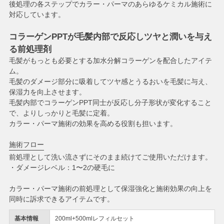
後処理の各ステップでカラー・パーマのあらゆるケミカル施術に
対応しています。
コラーゲンPPTが毛髪内部で反応しツヤと潤いを与え
る前処理剤
毛髪がもっとも必要とする加水分解コラーゲンを配合したアイテ
ム。
毛髪のダメージ部分に吸着してツヤ感とうるおいを毛髪に与え、
保湿力を向上させます。
毛髪内部でコラーゲンPPT同士が反応し分子形状が変化すること
で、よりしっかりと毛髪に定着。
カラー・パーマ施術の効果を高める役割も担います。
施術フロー
前処理として洗い流さずにそのまま続けてご使用いただけます。
・ダメージレベル：1〜2の硬毛に
カラー・パーマ施術の前処理として保湿強化と施術効果の向上を
同時に訴求できるアイテムです。
基本情報
200ml+500mlレフィルセット