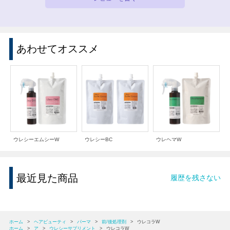
あわせてオススメ
ウレシーエムシーW
ウレシーBC
ウレヘマW
最近見た商品
履歴を残さない
ホーム
>
ヘアビューティ
>
パーマ
>
前/後処理剤
>
ウレコラW
ホーム
>
ア
>
ウレシーサプリメント
>
ウレコラW