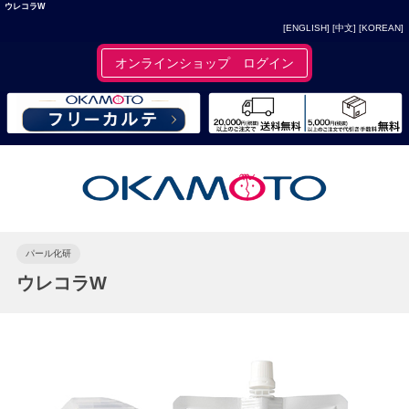
ウレコラW
[ENGLISH]
[中文]
[KOREAN]
オンラインショップ ログイン
パール化研
ウレコラW