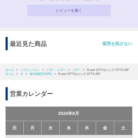
レビューを書く
最近見た商品
履歴を残さない
ホーム
>
ヘアビューティ
>
シザー・レザー
>
シザー
>
N-star OTTXセニング OTTX-35F
ホーム
>
タ
>
東京理器(TOHRI)
>
N-star OTTXセニング OTTX-35F
営業カレンダー
2026年8月
日
月
火
水
木
金
土