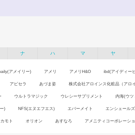
ナ
ハ
マ
ヤ
maily(アメイリー)
アメリ
アメリH&O
ibd(アイディー
アピセラ
あづま姿
株式会社アロインス化粧品（アロ
ー
ウルトラマジック
ウレシーサプリメント
内海(ウツ
ー)
NFS(エヌエフエス)
エバーメイト
エンシェールズ
オカモト
オリオン
あすなろ
アメニティコーポレーシ