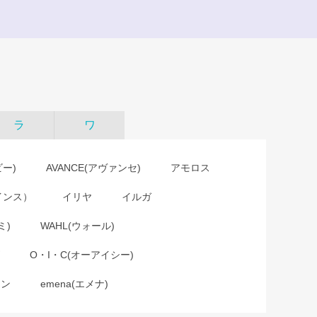
ラ
ワ
ビー)
AVANCE(アヴァンセ)
アモロス
インス）
イリヤ
イルガ
ミ)
WAHL(ウォール)
O・I・C(オーアイシー)
ョン
emena(エメナ)