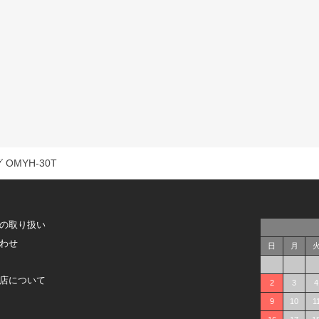
 OMYH-30T
の取り扱い
わせ
日
月
店について
2
3
4
9
10
1