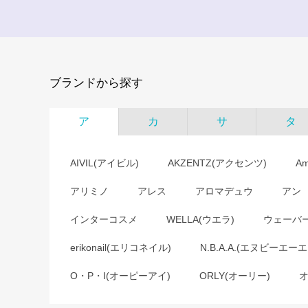
ブランドから探す
ア
カ
サ
タ
AIVIL(アイビル)
AKZENTZ(アクセンツ)
A
アリミノ
アレス
アロマデュウ
アン
インターコスメ
WELLA(ウエラ)
ウェーバ
erikonail(エリコネイル)
N.B.A.A.(エヌビーエーエ
O・P・I(オーピーアイ)
ORLY(オーリー)