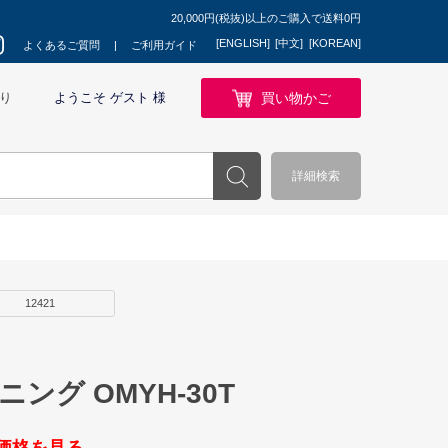
20,000円(税抜)以上のご購入で送料0円
[ENGLISH]
[中文]
[KOREAN]
よくあるご質問
ご利用ガイド
買い物かご
り
ようこそ ゲスト 様
詳細検索
12421
セニング OMYH-30T