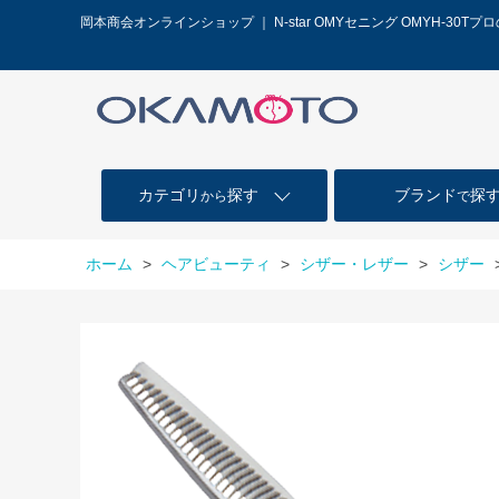
岡本商会オンラインショップ ｜ N-star OMYセニング OMYH-30
カテゴリ
探す
ブランド
探
から
で
ホーム
>
ヘアビューティ
>
シザー・レザー
>
シザー