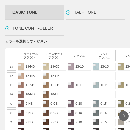
BASIC TONE
HALF TONE
TONE CONTROLLER
カラーを選択してください
ニュートラル
チェスナット
マット
アッシュ
マ
ブラウン
ブラウン
アッシュ
13-NB
13-CB
13-10
13-15
13
13
12-NB
12-CB
12
11-NB
11-CB
11-10
11-15
11
11
10-NB
10-CB
10
9-NB
9-CB
9-10
9-15
9-
9
8-NB
8-CB
8-10
8-15
8-
8
7-NB
7-CB
7-10
7-15
7-
7