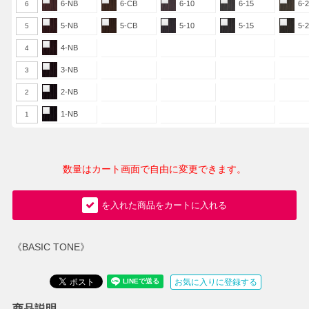
6-NB
6-CB
6-10
6-15
6-
6
5-NB
5-CB
5-10
5-15
5-
5
4-NB
4
3-NB
3
2-NB
2
1-NB
1
数量はカート画面で自由に変更できます。
を入れた商品をカートに入れる
《BASIC TONE》
お気に入りに登録する
商品説明