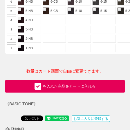
6-NB
6-CB
6-10
6-15
6-
6
5-NB
5-CB
5-10
5-15
5-
5
4-NB
4
3-NB
3
2-NB
2
1-NB
1
数量はカート画面で自由に変更できます。
を入れた商品をカートに入れる
《BASIC TONE》
お気に入りに登録する
商品説明