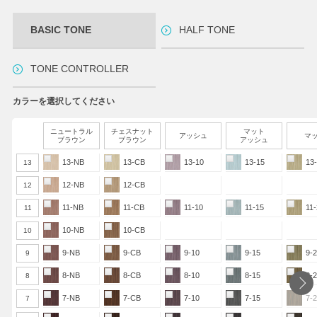
BASIC TONE
HALF TONE
TONE CONTROLLER
カラーを選択してください
ニュートラル
チェスナット
マット
アッシュ
マ
ブラウン
ブラウン
アッシュ
13-NB
13-CB
13-10
13-15
13
13
12-NB
12-CB
12
11-NB
11-CB
11-10
11-15
11
11
10-NB
10-CB
10
9-NB
9-CB
9-10
9-15
9-
9
8-NB
8-CB
8-10
8-15
8-
8
7-NB
7-CB
7-10
7-15
7-
7