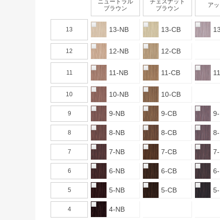
ニュートラル
チェスナット
アッ
ブラウン
ブラウン
13-NB
13-CB
1
13
12-NB
12-CB
12
11-NB
11-CB
1
11
10-NB
10-CB
10
9-NB
9-CB
9
9
8-NB
8-CB
8
8
7-NB
7-CB
7
7
6-NB
6-CB
6
6
5-NB
5-CB
5
5
4-NB
4