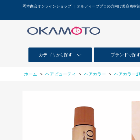
岡本商会オンラインショップ ｜ オルディーブプロの方向け美容商材
カテゴリ
探す
ブランド
探
から
で
ホーム
>
ヘアビューティ
>
ヘアカラー
>
ヘアカラー1