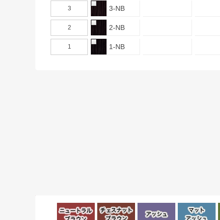
3-NB
3
2-NB
2
1-NB
1