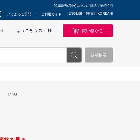
20,000円(税抜)以上のご購入で送料0円
[ENGLISH]
[中文]
[KOREAN]
よくあるご質問
ご利用ガイド
買い物かご
り
ようこそ ゲスト 様
詳細検索
12453