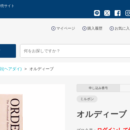
卸売サイト
マイページ
購入履歴
お気に入
す
剤(ヘアダイ)
>
オルディーブ
申し込み番号
ミルボン
オルディーブ