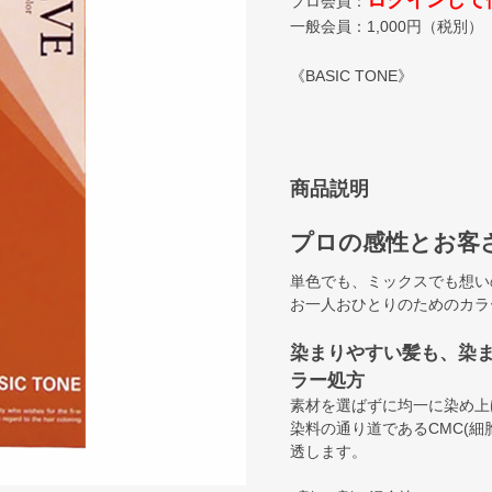
ログインして
プロ会員：
一般会員：
1,000
円（税別）
《BASIC TONE》
商品説明
プロの感性とお客
単色でも、ミックスでも想い
お一人おひとりのためのカラ
染まりやすい髪も、染
ラー処方
素材を選ばずに均一に染め上
染料の通り道であるCMC(
透します。