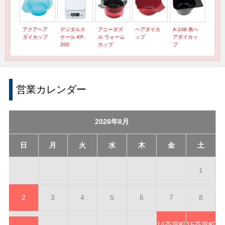
アクアヘア
デジタルス
アニーダズ
ヘアダイカ
A-108 角ヘ
ダイカップ
ケール KF-
ル ウォーム
ップ
アダイカッ
200
カップ
プ
営業カレンダー
2026年8月
日
月
火
水
木
金
土
1
2
3
4
5
6
7
8
14
茶屋町
15
茶屋町