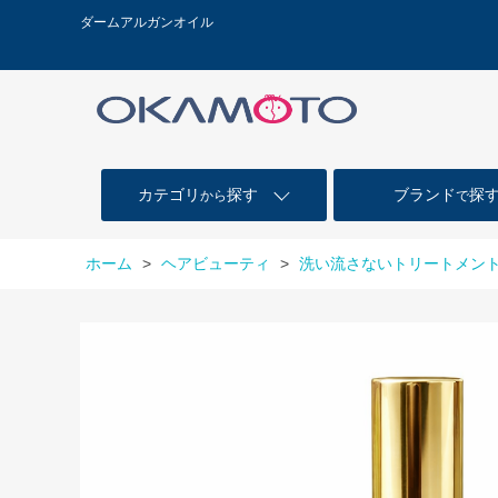
ダームアルガンオイル
カテゴリ
探す
ブランド
探
から
で
ホーム
>
ヘアビューティ
>
洗い流さないトリートメント