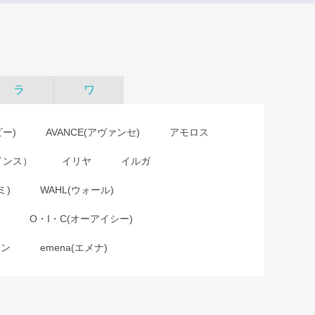
ラ
ワ
ビー)
AVANCE(アヴァンセ)
アモロス
インス）
イリヤ
イルガ
ミ)
WAHL(ウォール)
O・I・C(オーアイシー)
ョン
emena(エメナ)