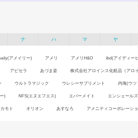
ナ
ハ
マ
ヤ
maily(アメイリー)
アメリ
アメリH&O
ibd(アイディー
アピセラ
あづま姿
株式会社アロインス化粧品（アロ
ー
ウルトラマジック
ウレシーサプリメント
内海(ウツ
ー)
NFS(エヌエフエス)
エバーメイト
エンシェールズ
オカモト
オリオン
あすなろ
アメニティコーポレーシ