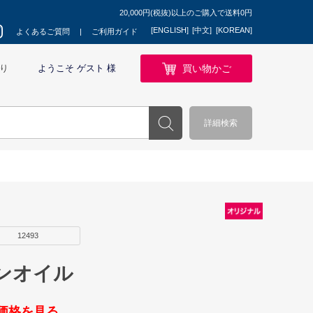
20,000円(税抜)以上のご購入で送料0円
[ENGLISH]
[中文]
[KOREAN]
よくあるご質問
ご利用ガイド
買い物かご
り
ようこそ ゲスト 様
詳細検索
12493
ンオイル
価格を見る