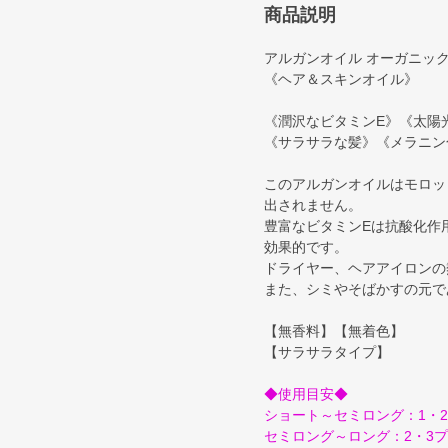
商品説明
アルガンオイル オーガニック
《ヘア＆スキンオイル》
《潤沢なビタミンE》《太陽
《サラサラな髪》《メラニン
このアルガンオイルはモロッコ
出されません。
豊富なビタミンEは抗酸化作
効果的です。
ドライヤー、ヘアアイロンの
また、シミやそばかすの元で
【無香料】【無着色】
【サラサラタイプ】
◆使用目安◆
ショート～セミロング：1・
セミロング～ロング：2・3