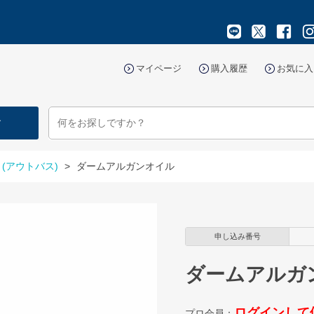
マイページ
購入履歴
お気に入
す
(アウトバス)
>
ダームアルガンオイル
申し込み番号
ダームアルガ
ログインして
プロ会員：