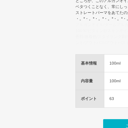
ところが、このアルガンオイ
ベタつくことなく、常にしっ
ストレートパーマをあてたの
・。*・。*・。*・。*・。*・
アルガンオイル/ダームアルガ
100％/ビタミンE/スキンオ
香料/無着色/スタイリング剤
ント/アウトバス/アウトバス
基本情報
100ml
内容量
100ml
ポイント
63