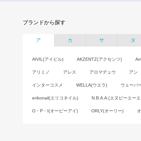
ブランドから探す
ア
カ
サ
タ
AIVIL(アイビル)
AKZENTZ(アクセンツ)
A
アリミノ
アレス
アロマデュウ
アン
インターコスメ
WELLA(ウエラ)
ウェーバ
erikonail(エリコネイル)
N.B.A.A.(エヌビーエーエ
O・P・I(オーピーアイ)
ORLY(オーリー)