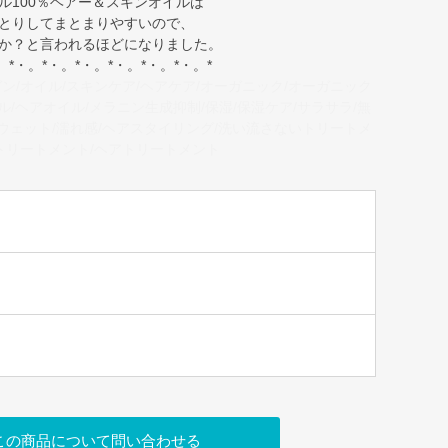
ル100％ヘアー＆スキンオイルは
とりしてまとまりやすいので、
か？と言われるほどになりました。
。*・。*・。*・。*・。*・。*・。*
ン/オイル/スキンケア/ヘアケア/オーガニック/オーガニック
イル/ヘアオイル/メラニン生成抑制/保湿/保湿ケア/サラサラ/無
/ウェット/濡れ感/ヘアスタイリング/洗い流さないトリートメ
トリートメント/ヘアトリートメント
この商品について問い合わせる