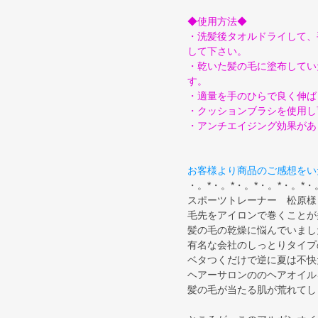
◆使用方法◆
・洗髪後タオルドライして、
して下さい。
・乾いた髪の毛に塗布してい
す。
・適量を手のひらで良く伸ば
・クッションブラシを使用し
・アンチエイジング効果があ
お客様より商品のご感想をい
・。*・。*・。*・。*・。*・
スポーツトレーナー 松原様
毛先をアイロンで巻くことが
髪の毛の乾燥に悩んでいまし
有名な会社のしっとりタイプ
ベタつくだけで逆に夏は不快
ヘアーサロンののヘアオイル
髪の毛が当たる肌が荒れてし