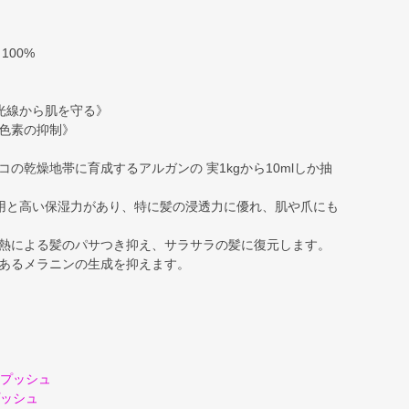
100%
光線から肌を守る》
色素の抑制》
の乾燥地帯に育成するアルガンの 実1kgから10mlしか抽
用と高い保湿力があり、特に髪の浸透力に優れ、肌や爪にも
熱による髪のパサつき抑え、サラサラの髪に復元します。
あるメラニンの生成を抑えます。
2プッシュ
プッシュ