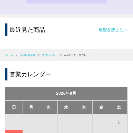
最近見た商品
履歴を残さない
ホーム
>
美容用品小物
>
スプレイヤー
>
A-93 ミストスプレー
営業カレンダー
2026年8月
日
月
火
水
木
金
土
1