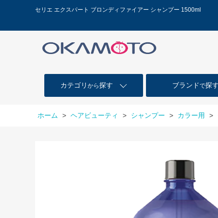
セリエ エクスパート ブロンディファイアー シャンプー 1500ml
カテゴリ
探す
ブランド
探
から
で
ホーム
>
ヘアビューティ
>
シャンプー
>
カラー用
>