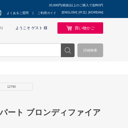
20,000円(税抜)以上のご購入で送料0円
[ENGLISH]
[中文]
[KOREAN]
よくあるご質問
ご利用ガイド
買い物かご
り
ようこそ ゲスト 様
詳細検索
12790
スパート ブロンディファイア