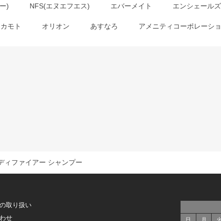
ー)
NFS(エヌエフエス)
エバーメイト
エンシェールズ
オカモト
オリオン
あすなろ
アメニティコーポレーシ
ディファイアー シャンプー
の取り扱い
わせ
日
月