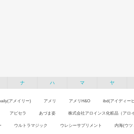
ナ
ハ
マ
ヤ
maily(アメイリー)
アメリ
アメリH&O
ibd(アイディー
アピセラ
あづま姿
株式会社アロインス化粧品（アロ
ー
ウルトラマジック
ウレシーサプリメント
内海(ウツ