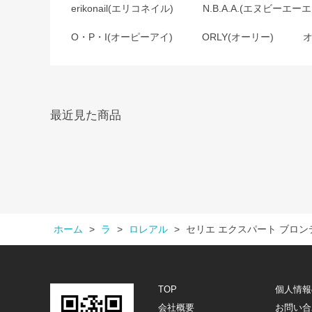
erikonail(エリコネイル)
N.B.A.A.(エヌビーエーエ
O・P・I(オーピーアイ)
ORLY(オーリー)
最近見た商品
ホーム
>
ラ
>
ロレアル
>
セリエ エクスパート ブロン
TOP
個人情報
会社概要
お問い合