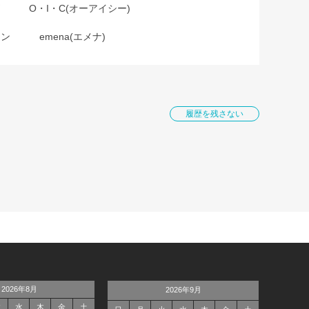
O・I・C(オーアイシー)
ョン
emena(エメナ)
履歴を残さない
2026年8月
2026年9月
火
水
木
金
土