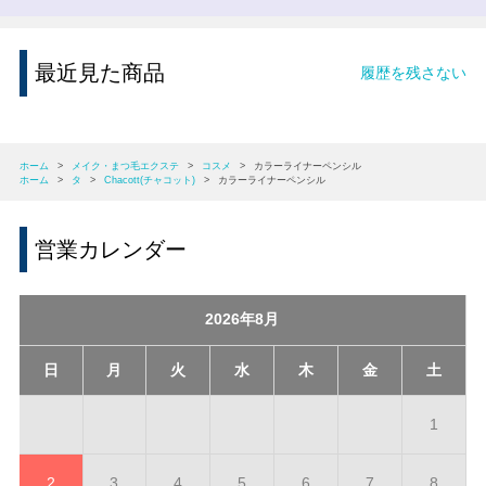
最近見た商品
履歴を残さない
ホーム
>
メイク・まつ毛エクステ
>
コスメ
>
カラーライナーペンシル
ホーム
>
タ
>
Chacott(チャコット)
>
カラーライナーペンシル
営業カレンダー
2026年8月
日
月
火
水
木
金
土
1
2
3
4
5
6
7
8