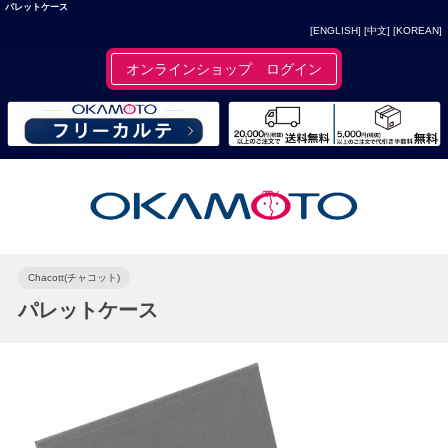
パレットケース
[ENGLISH]
[中文]
[KOREAN]
オンラインショップ ログイン
Chacott(チャコット)
パレットケース