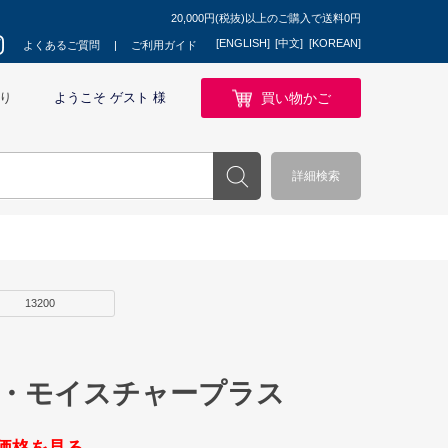
20,000円(税抜)以上のご購入で送料0円
[ENGLISH]
[中文]
[KOREAN]
よくあるご質問
ご利用ガイド
買い物かご
り
ようこそ ゲスト 様
詳細検索
13200
ナ・モイスチャープラス