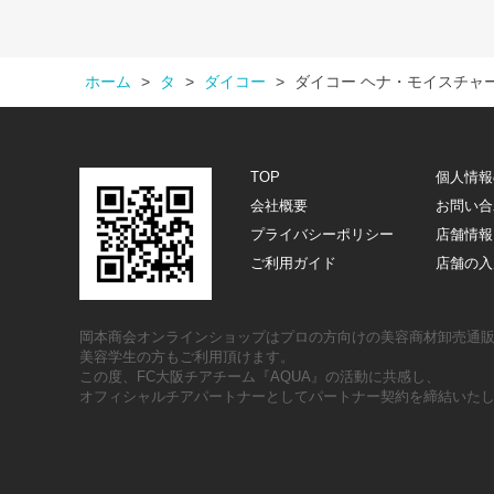
ホーム
>
タ
>
ダイコー
>
ダイコー ヘナ・モイスチャ
TOP
個人情報
会社概要
お問い合
プライバシーポリシー
店舗情報
ご利用ガイド
店舗の入
岡本商会オンラインショップはプロの方向けの美容商材卸売通
美容学生の方もご利用頂けます。
この度、FC大阪チアチーム『AQUA』の活動に共感し、
オフィシャルチアパートナーとしてパートナー契約を締結いた