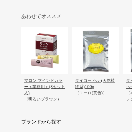
あわせてオススメ
マロン マインドカラ
ダイコー ヘナ(天然植
ダ
ー＜業務用＞(3セット
物系)100g
ヘ
入)
（ユーロ(黄色)）
（
（明るいブラウン）
レ
ブランドから探す