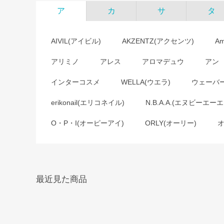
ア
カ
サ
タ
AIVIL(アイビル)
AKZENTZ(アクセンツ)
A
アリミノ
アレス
アロマデュウ
アン
インターコスメ
WELLA(ウエラ)
ウェーバ
erikonail(エリコネイル)
N.B.A.A.(エヌビーエーエ
O・P・I(オーピーアイ)
ORLY(オーリー)
最近見た商品