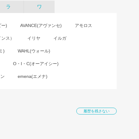
ラ
ワ
ビー)
AVANCE(アヴァンセ)
アモロス
インス）
イリヤ
イルガ
ミ)
WAHL(ウォール)
O・I・C(オーアイシー)
ョン
emena(エメナ)
履歴を残さない