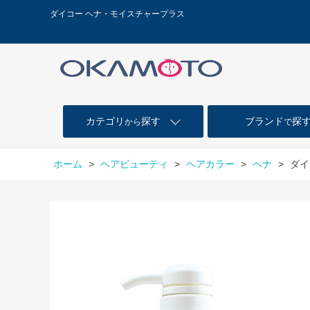
ダイコー ヘナ・モイスチャープラス
カテゴリ
探す
ブランド
探
から
で
ホーム
>
ヘアビューティ
>
ヘアカラー
>
ヘナ
>
ダイ