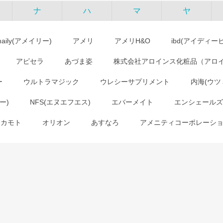
ナ
ハ
マ
ヤ
maily(アメイリー)
アメリ
アメリH&O
ibd(アイディー
アピセラ
あづま姿
株式会社アロインス化粧品（アロ
ー
ウルトラマジック
ウレシーサプリメント
内海(ウツ
ー)
NFS(エヌエフエス)
エバーメイト
エンシェールズ
オカモト
オリオン
あすなろ
アメニティコーポレーシ