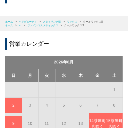
ホーム
>
ヘアビューティ
>
スタイリング剤
>
ワックス
>
クールワックスS
ホーム
>
ハ
>
ファインコスメティックス
>
クールワックスS
営業カレンダー
2026年8月
日
月
火
水
木
金
土
1
2
3
4
5
6
7
8
14
茶屋町
15
茶屋町
9
10
11
12
13
店除く
店除く