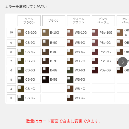
カラーを選択してください
クール
ウォーム
ピンク
オレ
ブラウン
ブラウン
ブラウン
ベージュ
ベー
OB
10
CB-10G
B-10G
WB-10G
PBe-10G
Ｇ
CB-9G
B-9G
WB-9G
PBe-9G
OB
9
CB-8G
B-8G
WB-8G
PBe-8G
OB
8
CB-7G
B-7G
WB-7G
PBe-7G
OB
7
CB-6G
B-6G
WB-6G
PBe-6G
OB
6
CB-5G
B-5G
WB-5G
5
CB-4G
WB-4G
4
CB-3G
WB-3G
3
数量はカート画面で自由に変更できます。