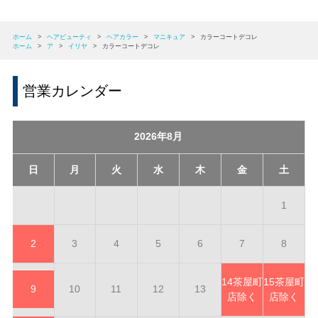
ホーム
>
ヘアビューティ
>
ヘアカラー
>
マニキュア
>
カラーコートデコレ
ホーム
>
ア
>
イリヤ
>
カラーコートデコレ
営業カレンダー
2026年8月
日
月
火
水
木
金
土
1
2
3
4
5
6
7
8
14
茶屋町
15
茶屋町
9
10
11
12
13
店除く
店除く