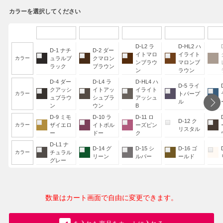
カラーを選択してください
D-L2 ラ
D-HL2 ハ
D-1 ナチ
D-2 ダー
イトマロ
イライト
カラー
ュラルブ
クマロン
ンブラウ
マロンブ
ラック
ブラウン
ン
ラウン
D-4 ダー
D-L4 ラ
D-HL4 ハ
D-5 ライ
クアッシ
イトアッ
イライト
カラー
トパープ
ュブラウ
シュブラ
アッシュ
ル
ン
ウン
B
D-9 ミモ
D-10 ラ
D-11 ロ
D-12 ク
カラー
ザイエロ
イトボル
ーズピン
リスタル
ー
ドー
ク
D-L1 ナ
D-14 グ
D-15 シ
D-16 ゴ
カラー
チュラル
リーン
ルバー
ールド
グレー
数量はカート画面で自由に変更できます。