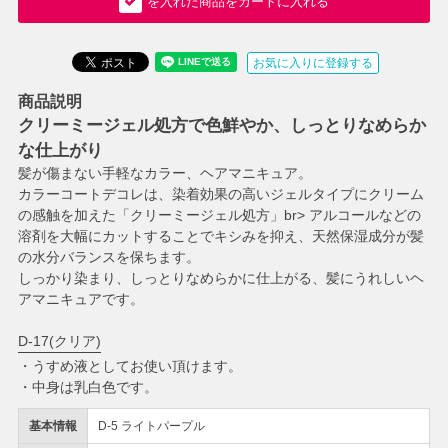
を入れた商品をカートに入れる
お気に入りに登録する
商品説明
クリーミージェル処方で色鮮やか、しっとりなめらか
な仕上がり
髪が傷まない手軽なカラー、ヘアマニキュア。
カラーコートデコレは、染着効果の高いジェルタイプにクリーム
の感触を加えた「クリーミージェル処方」br> アルコールなどの
溶剤を大幅にカットすることでキシみを抑え、天然保湿成分が髪
の水分バランスを保ちます。
しっかり染まり、しっとりなめらかに仕上がる、髪にうれしいヘ
アマニキュアです。
D-17(クリア)
・うすめ液としてお使い頂けます。
・中身は乳白色です。
基本情報
D-5 ライトパープル