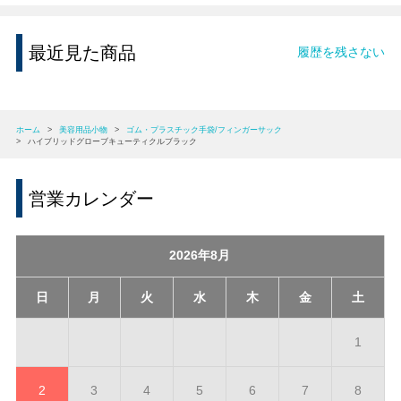
最近見た商品
履歴を残さない
ホーム
>
美容用品小物
>
ゴム・プラスチック手袋/フィンガーサック
>
ハイブリッドグローブキューティクルブラック
営業カレンダー
2026年8月
日
月
火
水
木
金
土
1
2
3
4
5
6
7
8