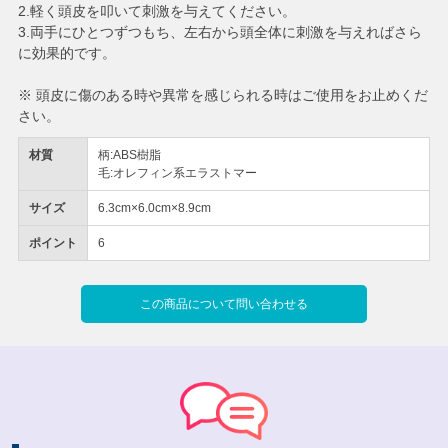
2.軽く頭皮を叩いて刺激を与えてください。
3.両手にひとつずつもち、左右から頭全体に刺激を与えればさら
に効果的です。
※ 頭皮に傷のある時や異常を感じられる時はご使用をお止めくだ
さい。
材質
柄:ABS樹脂
毛:オレフィン系エラストマー
サイズ
6.3cm×6.0cm×8.9cm
ポイント
6
この商品について問い合わせる