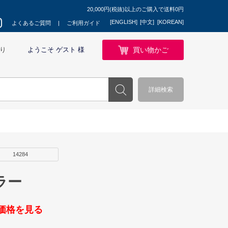
20,000円(税抜)以上のご購入で送料0円
[ENGLISH]
[中文]
[KOREAN]
よくあるご質問
ご利用ガイド
買い物かご
り
ようこそ ゲスト 様
詳細検索
14284
ラー
価格を見る