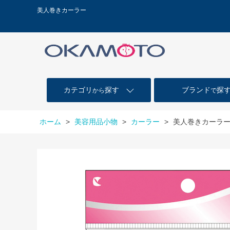
美人巻きカーラー
カテゴリ
探す
ブランド
探
から
で
ホーム
>
美容用品小物
>
カーラー
>
美人巻きカーラ