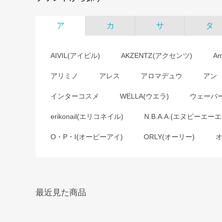
ア
カ
サ
タ
AIVIL(アイビル)
AKZENTZ(アクセンツ)
A
アリミノ
アレス
アロマデュウ
アン
インターコスメ
WELLA(ウエラ)
ウェーバ
erikonail(エリコネイル)
N.B.A.A.(エヌビーエーエ
O・P・I(オーピーアイ)
ORLY(オーリー)
最近見た商品