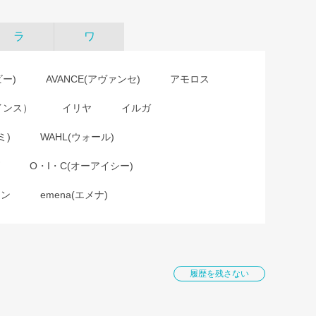
ラ
ワ
ビー)
AVANCE(アヴァンセ)
アモロス
インス）
イリヤ
イルガ
ミ)
WAHL(ウォール)
O・I・C(オーアイシー)
ョン
emena(エメナ)
履歴を残さない