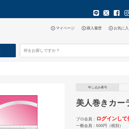
マイページ
購入履歴
お気に入
す
ー
申し込み番号
美人巻きカー
ログインして
プロ会員：
一般会員：
500
円（税別）