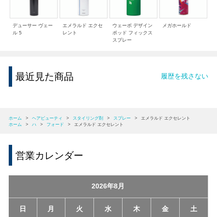
デューサー ヴェー
エメラルド エクセ
ウェーボ デザイン
メガホールド
ル 5
レント
ポッド フィックス
スプレー
最近見た商品
履歴を残さない
ホーム
>
ヘアビューティ
>
スタイリング剤
>
スプレー
>
エメラルド エクセレント
ホーム
>
ハ
>
フォード
>
エメラルド エクセレント
営業カレンダー
2026年8月
日
月
火
水
木
金
土