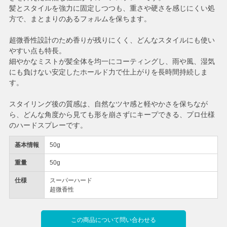
髪とスタイルを強力に固定しつつも、重さや硬さを感じにくい処
方で、まとまりのあるフォルムを保ちます。
超微香性設計のため香りが残りにくく、どんなスタイルにも使い
やすい点も特長。
細やかなミストが髪全体を均一にコーティングし、雨や風、湿気
にも負けない安定したホールド力で仕上がりを長時間持続しま
す。
スタイリング後の質感は、自然なツヤ感と軽やかさを保ちなが
ら、どんな角度から見ても形を崩さずにキープできる、プロ仕様
のハードスプレーです。
基本情報
50g
重量
50g
仕様
スーパーハード
超微香性
この商品について問い合わせる