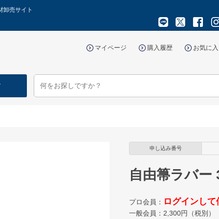
商材卸売サイト
マイページ
購入履歴
お気に入
す
申し込み番号
自由箒ラバー 
ログインして
プロ会員：
一般会員：
2,300
円（税別）