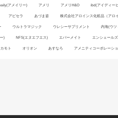
maily(アメイリー)
アメリ
アメリH&O
ibd(アイディー
アピセラ
あづま姿
株式会社アロインス化粧品（アロ
ー
ウルトラマジック
ウレシーサプリメント
内海(ウツ
ー)
NFS(エヌエフエス)
エバーメイト
エンシェールズ
オカモト
オリオン
あすなろ
アメニティコーポレーシ