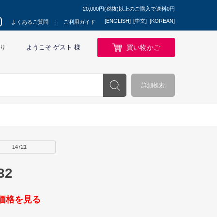
20,000円(税抜)以上のご購入で送料0円
[ENGLISH]
[中文]
[KOREAN]
よくあるご質問
ご利用ガイド
買い物かご
り
ようこそ ゲスト 様
詳細検索
14721
32
価格を見る