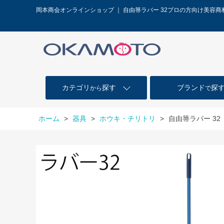
岡本商会オンラインショップ ｜ 自由箒ラバー 32プロの方向け美容
カテゴリ
探す
ブランド
探
から
で
ホーム
>
器具
>
ホウキ・チリトリ
>
自由箒ラバー 32