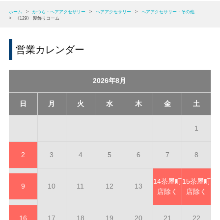
ホーム
>
かつら・ヘアアクセサリー
>
ヘアアクセサリー
>
ヘアアクセサリー・その他
>
《129》 髪飾りコーム
営業カレンダー
2026年8月
日
月
火
水
木
金
土
1
2
3
4
5
6
7
8
14
茶屋町
15
茶屋町
9
10
11
12
13
店除く
店除く
16
17
18
19
20
21
22