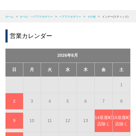
ホーム
>
かつら・ヘアアクセサリー
>
ヘアアクセサリー
>
その他
>
インナー(スティック)
営業カレンダー
2026年8月
日
月
火
水
木
金
土
1
2
3
4
5
6
7
8
14
茶屋町
15
茶屋町
9
10
11
12
13
店除く
店除く