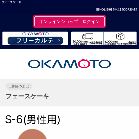
フェースケーキ
[ENGLISH]
[中文]
[KOREAN]
オンラインショップ ログイン
三善(みつよし)
フェースケーキ