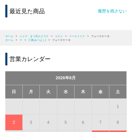
最近見た商品
履歴を残さない
ホーム
>
メイク・まつ毛エクステ
>
コスメ
>
ベースメイク
>
フェースケーキ
ホーム
>
マ
>
三善(みつよし)
>
フェースケーキ
営業カレンダー
2026年8月
日
月
火
水
木
金
土
1
2
3
4
5
6
7
8