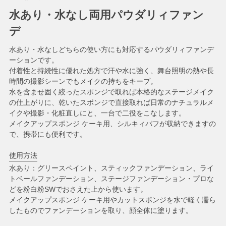
水あり・水なし両用パウダリィファン
デ
水あり・水なしどちらの使い方にも対応するパウダリィファンデ
ーションです。
付着性と持続性に優れた処方で汗や水に強く、舞台照明の熱や長
時間の撮影シーンでもメイクの持ちをキープ。
水を含ませ固く絞ったスポンジで取れば本格的なステージメイク
の仕上がりに、乾いたスポンジで直接取れば日常のナチュラルメ
イクや撮影・化粧直しにと、一台で二役をこなします。
メイクアップスポンジ ケーキ用、シルキィパフが収納できますの
で、携帯にも便利です。
使用方法
水あり：グリースペイント、スティックファンデーション、ライ
トベールファンデーション、ステージファンデーション・プロな
どを粉白粉SWでおさえた上から使います。
メイクアップスポンジ ケーキ用やカットスポンジを水で軽く濡ら
したものでファンデーションを取り、顔全体に塗ります。