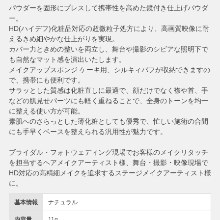
パウダーを固形にプレスして携帯性を高めた鏡付き仕上げパウダ
ー。
HD(ハイデフ)化粧品対応の超微粒子処方により、高画質映像に耐
えるきめ細やかな仕上がりを実現。
カバー力ときめの整いを両立し、舞台や撮影のシビアな照明下で
も自然なマット感を演出いたします。
メイクアップスポンジ ケーキ用、シルキィパフが収納できますの
で、携帯にも便利です。
サラッとした質感は化粧直しに最適で、顔だけでなく襟や首、手
などの肌見せパーツにも軽く重ねることで、全身のトーンを均一
に整える使い方が可能。
素肌へのさらっとした薄化粧としても優秀で、忙しい施術の合間
にも手早くベースを整えられる汎用性が魅力です。
ブライダル・フォトウェディング現場でお客様のメイクリタッチ
を担当するヘアメイクアーティスト様、舞台・撮影・映像現場で
HD対応の高精細メイクを追求するステージメイクアーティスト様
に。
基本情報
ナチュラル
内容量
11g