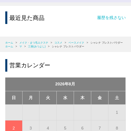
最近見た商品
履歴を残さない
ホーム
>
メイク・まつ毛エクステ
>
コスメ
>
ベースメイク
>
シャレナ プレストパウダー
ホーム
>
マ
>
三善(みつよし)
>
シャレナ プレストパウダー
営業カレンダー
2026年8月
日
月
火
水
木
金
土
1
2
3
4
5
6
7
8