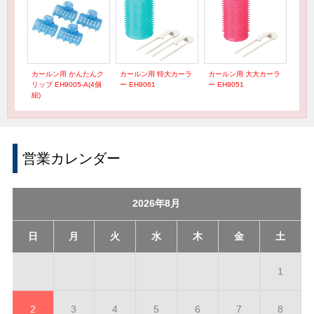
カールン用 かんたんク
カールン用 特大カーラ
カールン用 大大カーラ
リップ EH9005-A(4個
ー EH9061
ー EH9051
組)
営業カレンダー
2026年8月
日
月
火
水
木
金
土
1
2
3
4
5
6
7
8