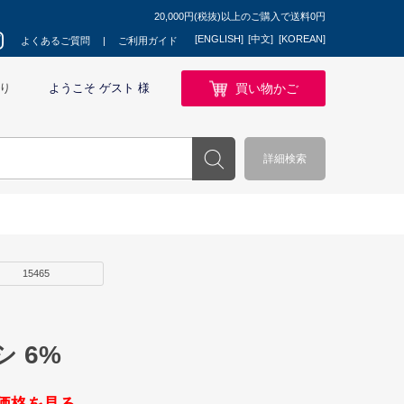
20,000円(税抜)以上のご購入で送料0円
[ENGLISH]
[中文]
[KOREAN]
よくあるご質問
ご利用ガイド
買い物かご
り
ようこそ ゲスト 様
詳細検索
15465
 6%