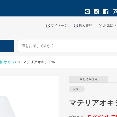
マイページ
購入履歴
お気に入
す
剤(オキシ)
>
マテリアオキシ 6%
申し込み番号
ルベル
マテリアオキシ