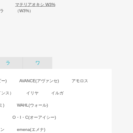
マテリアオキシ W3%
ブラ
（W3%）
ラ
ワ
ビー)
AVANCE(アヴァンセ)
アモロス
インス）
イリヤ
イルガ
ミ)
WAHL(ウォール)
O・I・C(オーアイシー)
ョン
emena(エメナ)