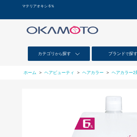
マテリアオキシ 6％
カテゴリ
探す
ブランド
探
から
で
ホーム
>
ヘアビューティ
>
ヘアカラー
>
ヘアカラー2