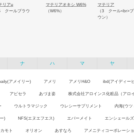
テリアμ
マテリアオキシ W6%
マテリア
5 クールブラウ
（W6%）
（3 クール<br>
）
ウン）
ナ
ハ
マ
ヤ
maily(アメイリー)
アメリ
アメリH&O
ibd(アイディー
アピセラ
あづま姿
株式会社アロインス化粧品（アロ
ー
ウルトラマジック
ウレシーサプリメント
内海(ウツ
ー)
NFS(エヌエフエス)
エバーメイト
エンシェールズ
オカモト
オリオン
あすなろ
アメニティコーポレーシ