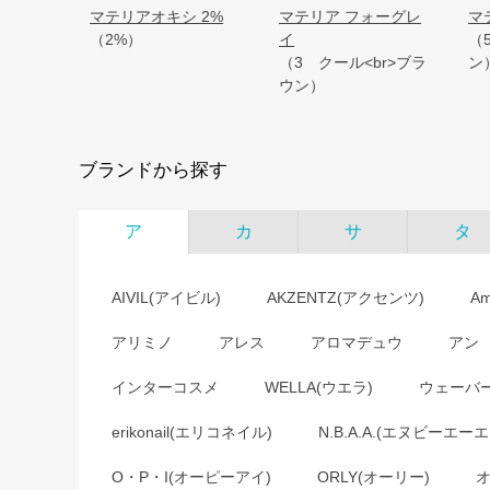
マテリアオキシ 2%
マテリア フォーグレ
マ
（2%）
イ
（
（3 クール<br>ブラ
ン
ウン）
ブランドから探す
ア
カ
サ
タ
AIVIL(アイビル)
AKZENTZ(アクセンツ)
A
アリミノ
アレス
アロマデュウ
アン
インターコスメ
WELLA(ウエラ)
ウェーバ
erikonail(エリコネイル)
N.B.A.A.(エヌビーエーエ
O・P・I(オーピーアイ)
ORLY(オーリー)