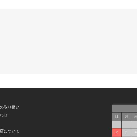
の取り扱い
わせ
日
月
店について
2
3
4