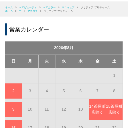
ホーム
>
ヘアビューティ
>
ヘアカラー
>
マニキュア
>
ソリティア プリチャーム
ホーム
>
ア
>
アモロス
>
ソリティア プリチャーム
営業カレンダー
2026年8月
日
月
火
水
木
金
土
1
2
3
4
5
6
7
8
14
茶屋町
15
茶屋町
9
10
11
12
13
店除く
店除く
16
17
18
19
20
21
22