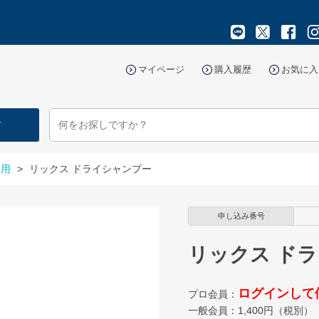
マイページ
購入履歴
お気に入
す
務用
>
リックス ドライシャンプー
申し込み番号
リックス ド
ログインして
プロ会員：
一般会員：
1,400
円（税別）