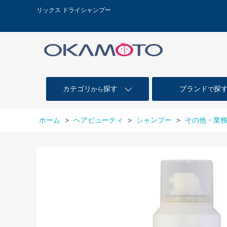
リックス ドライシャンプー
カテゴリ
探す
ブランド
探
から
で
ホーム
>
ヘアビューティ
>
シャンプー
>
その他・業