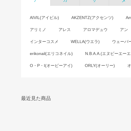
AIVIL(アイビル)
AKZENTZ(アクセンツ)
A
アリミノ
アレス
アロマデュウ
アン
インターコスメ
WELLA(ウエラ)
ウェーバ
erikonail(エリコネイル)
N.B.A.A.(エヌビーエーエ
O・P・I(オーピーアイ)
ORLY(オーリー)
最近見た商品