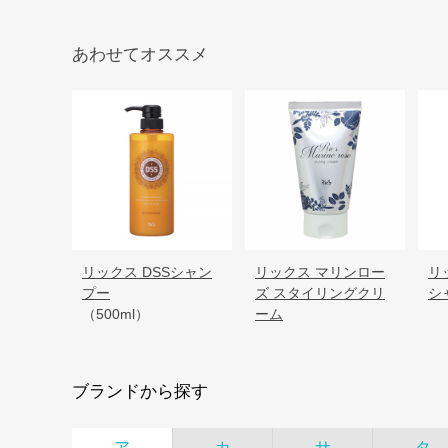
あわせてオススメ
リックス DSSシャン
リックス マリンロー
リ
プー
ズ スタイリングクリ
シ
（500ml）
ーム
ブランドから探す
ア
カ
サ
タ