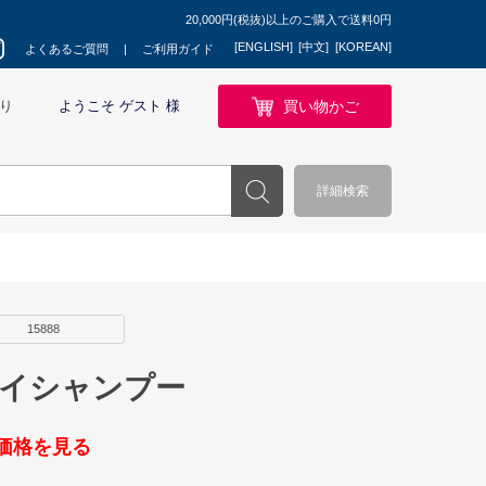
20,000円(税抜)以上のご購入で送料0円
[ENGLISH]
[中文]
[KOREAN]
よくあるご質問
ご利用ガイド
買い物かご
り
ようこそ ゲスト 様
詳細検索
15888
ライシャンプー
価格を見る