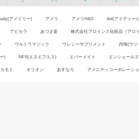
maily(アメイリー)
アメリ
アメリH&O
ibd(アイディー
アピセラ
あづま姿
株式会社アロインス化粧品（アロ
ー
ウルトラマジック
ウレシーサプリメント
内海(ウツ
ー)
NFS(エヌエフエス)
エバーメイト
エンシェールズ
オカモト
オリオン
あすなろ
アメニティコーポレーシ