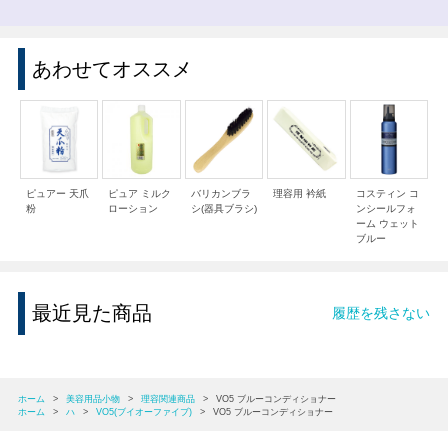
あわせてオススメ
ピュアー 天爪
ピュア ミルク
バリカンブラ
理容用 衿紙
コスティン コ
粉
ローション
シ(器具ブラシ)
ンシールフォ
ーム ウェット
ブルー
最近見た商品
履歴を残さない
ホーム
>
美容用品小物
>
理容関連商品
>
VO5 ブルーコンディショナー
ホーム
>
ハ
>
VO5(ブイオーファイブ)
>
VO5 ブルーコンディショナー