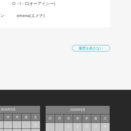
O・I・C(オーアイシー)
ョン
emena(エメナ)
履歴を残さない
2026年8月
2026年9月
火
水
木
金
土
日
月
火
水
木
金
土
1
1
2
3
4
5