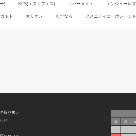
ー)
NFS(エヌエフエス)
エバーメイト
エンシェールズ
オカモト
オリオン
あすなろ
アメニティコーポレーシ
の取り扱い
わせ
日
月