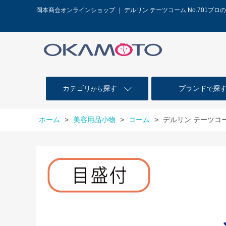
岡本商会オンラインショップ ｜ デルリン テーツコーム No.701プ
カテゴリ
探す
ブランド
探
から
で
ホーム
>
美容用品小物
>
コーム
>
デルリン テーツコーム