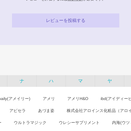
レビューを投稿する
ナ
ハ
マ
ヤ
maily(アメイリー)
アメリ
アメリH&O
ibd(アイディー
アピセラ
あづま姿
株式会社アロインス化粧品（アロ
ー
ウルトラマジック
ウレシーサプリメント
内海(ウツ