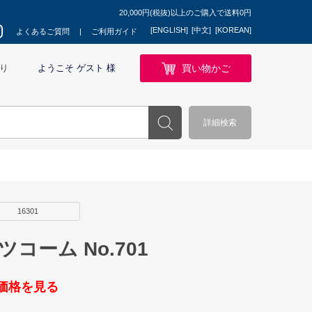
20,000円(税抜)以上のご購入で送料0円
[ENGLISH]
[中文]
[KOREAN]
よくあるご質問
ご利用ガイド
買い物かご
り
ようこそ ゲスト 様
詳細検索
16301
コーム No.701
価格を見る