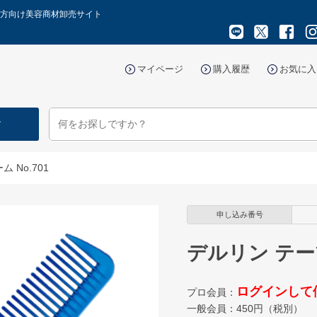
ロの方向け美容商材卸売サイト
マイページ
購入履歴
お気に入
す
 No.701
申し込み番号
デルリン テーツ
ログインして
プロ会員：
一般会員：
450
円（税別）