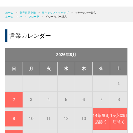
ホーム
>
美容用品小物
>
耳キャップ・キャップ
>
イヤーカバー袋入
ホーム
>
ハ
>
フローラ
>
イヤーカバー袋入
営業カレンダー
2026年8月
日
月
火
水
木
金
土
1
2
3
4
5
6
7
8
14
茶屋町
15
茶屋町
9
10
11
12
13
店除く
店除く