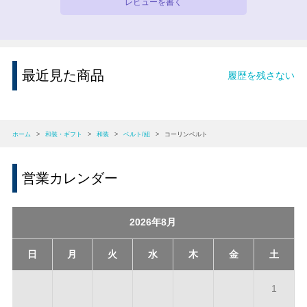
レビューを書く
最近見た商品
履歴を残さない
ホーム
>
和装・ギフト
>
和装
>
ベルト/紐
>
コーリンベルト
営業カレンダー
2026年8月
日
月
火
水
木
金
土
1