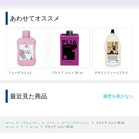
あわせてオススメ
フェーデコスメ1
プライア コスメ 35 1n
デザインフィー 1プラス
最近見た商品
履歴を残さない
ホーム
>
ヘアビューティ
>
パーマ
>
カーリングローション
>
プライア コスメ 35 2n
ホーム
>
ラ
>
ルベル
>
プライア コスメ 35 2n