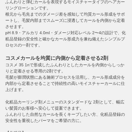
ふんわりと弾むカールを表現するモイスチャータイプのヘアカー
リングローションです。
根元から毛先までのダメージ差を感知して均質カール形成をサポ
ートし、毛髪内部までスムーズに浸透してカールを内側から定着
させます。
pH 8.9・アルカリ 4.0ml・ダメージ対応レベル 2〜4の設計で、化
粧品登録の安全性と確かなカール形成力を兼ね備えたシンプルプ
ロセスの一剤です。
コスメカールを均質に内側から定着させる2剤
コスメ 35 1nで形成したふんわりとしたカールを内側からしっか
りと定着させる専用の2剤です。
毛髪が膨潤状態にある施術プロセスを活用し、カール形成成分を
内部から定着させることで持続性の高いモイスチャーカールに仕
上げます。
化粧品カーリング剤メニューのスタンダードな 2剤として、幅広
い髪質のお客様へ安心して提案できます。
ふんわりした自然なカールを長くキープしたい方、化粧品登録の
安全性を重視したパーマをご希望の方に。