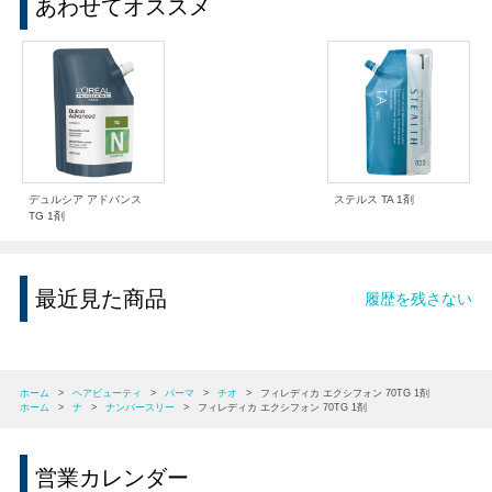
あわせてオススメ
デュルシア アドバンス
ステルス TA 1剤
TG 1剤
最近見た商品
履歴を残さない
ホーム
>
ヘアビューティ
>
パーマ
>
チオ
>
フィレディカ エクシフォン 70TG 1剤
ホーム
>
ナ
>
ナンバースリー
>
フィレディカ エクシフォン 70TG 1剤
営業カレンダー