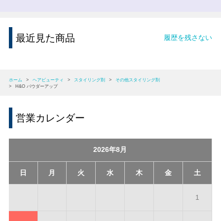
最近見た商品
履歴を残さない
ホーム
>
ヘアビューティ
>
スタイリング剤
>
その他スタイリング剤
>
H&O パウダーアップ
営業カレンダー
2026年8月
日
月
火
水
木
金
土
1