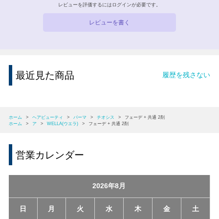
レビューを評価するには
ログイン
が必要です。
レビューを書く
最近見た商品
履歴を残さない
ホーム
>
ヘアビューティ
>
パーマ
>
チオシス
>
フェーデ + 共通 2剤
ホーム
>
ア
>
WELLA(ウエラ)
>
フェーデ + 共通 2剤
営業カレンダー
2026年8月
日
月
火
水
木
金
土