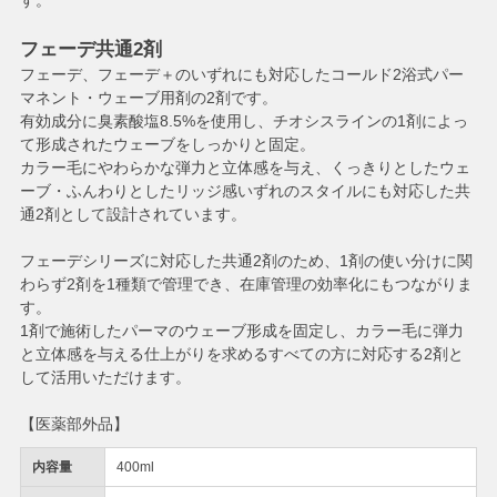
す。
フェーデ共通2剤
フェーデ、フェーデ＋のいずれにも対応したコールド2浴式パー
マネント・ウェーブ用剤の2剤です。
有効成分に臭素酸塩8.5%を使用し、チオシスラインの1剤によっ
て形成されたウェーブをしっかりと固定。
カラー毛にやわらかな弾力と立体感を与え、くっきりとしたウェ
ーブ・ふんわりとしたリッジ感いずれのスタイルにも対応した共
通2剤として設計されています。
フェーデシリーズに対応した共通2剤のため、1剤の使い分けに関
わらず2剤を1種類で管理でき、在庫管理の効率化にもつながりま
す。
1剤で施術したパーマのウェーブ形成を固定し、カラー毛に弾力
と立体感を与える仕上がりを求めるすべての方に対応する2剤と
して活用いただけます。
【医薬部外品】
内容量
400ml