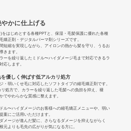
艶やかに仕上げる
ン)をはじめとする各種PPTと、保湿・毛髪保護に優れた各種
毛矯正剤・デジタルパーマ剤シリーズです。
間短縮を実現しながら、アイロンの熱から髪を守り、うるお
導きます。
ラーを繰り返したミドル〜ハイダメージ毛まで対応できるラ
対応します。
毛を優しく伸ばす低アルカリ処方
ジ・弱いくせ毛に対応したソフトタイプの縮毛矯正剤です。
低アルカリ処方で、カラーを繰り返した毛髪への負担を抑え、褪
かでやわらかな質感に整えます。
ドル〜ハイダメージのお客様への縮毛矯正メニューや、弱い
提案にご活用いただけます。
ダメージが進んだ髪に、さらなるダメージを抑えながらく
根元よりも毛先の広がりが気になる方に。