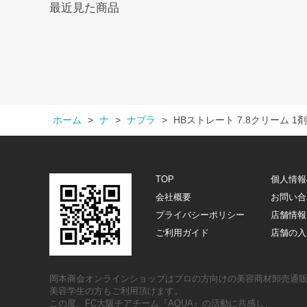
最近見た商品
ホーム
>
ナ
>
ナプラ
>
HBストレート 7.8クリーム 1剤
TOP
個人情報
会社概要
お問い合
プライバシーポリシー
店舗情報
ご利用ガイド
店舗の入
岡本商会オンラインショップはプロの方向けの美容商材卸売通
美容学生の方もご利用頂けます。
この度、FC大阪チアチーム『AQUA』の活動に共感し、