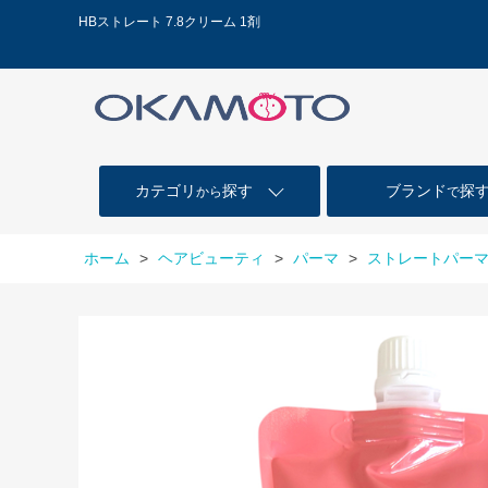
HBストレート 7.8クリーム 1剤
カテゴリ
探す
ブランド
探
から
で
ホーム
>
ヘアビューティ
>
パーマ
>
ストレートパー