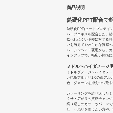
商品説明
熱硬化PPT配合で
熱硬化PPT(ヒートプロテイ
ハーブエキスを配合した、縮
軟化しにくい毛髪に対する時
いを与えてやわらかな質感へ
バージンヘア・硬毛から、カ
インアップで、幅広い施術に
ミドル〜ハイダメージ
ミドルダメージ〜ハイダメー
pH7.8/アルカリ1.0の
色・ダメージを抑えつつ艶や
カラーリングを繰り返したミ
くせ・広がりの質感チェンジ
繰り返しのカラーやパーマで
せ・うねりを整えたい方や、