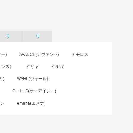
ラ
ワ
ビー)
AVANCE(アヴァンセ)
アモロス
インス）
イリヤ
イルガ
ミ)
WAHL(ウォール)
O・I・C(オーアイシー)
ョン
emena(エメナ)