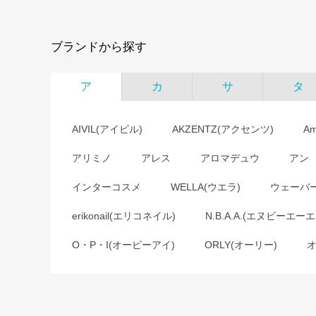
ブランドから探す
ア
カ
サ
タ
AIVIL(アイビル)
AKZENTZ(アクセンツ)
A
アリミノ
アレス
アロマデュウ
アン
インターコスメ
WELLA(ウエラ)
ウェーバ
erikonail(エリコネイル)
N.B.A.A.(エヌビーエーエ
O・P・I(オーピーアイ)
ORLY(オーリー)