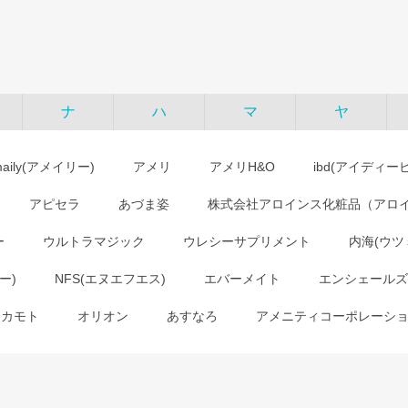
ナ
ハ
マ
ヤ
maily(アメイリー)
アメリ
アメリH&O
ibd(アイディー
アピセラ
あづま姿
株式会社アロインス化粧品（アロ
ー
ウルトラマジック
ウレシーサプリメント
内海(ウツ
ー)
NFS(エヌエフエス)
エバーメイト
エンシェールズ
オカモト
オリオン
あすなろ
アメニティコーポレーシ