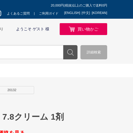
20,000円(税抜)以上のご購入で送料0円
[ENGLISH]
[中文]
[KOREAN]
よくあるご質問
ご利用ガイド
買い物かご
り
ようこそ ゲスト 様
詳細検索
20132
7.8クリーム 1剤