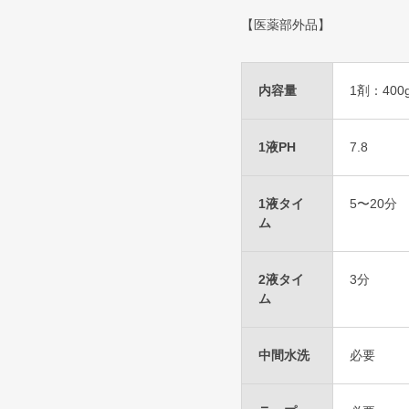
【医薬部外品】
内容量
1剤：400
1液PH
7.8
1液タイ
5〜20分
ム
2液タイ
3分
ム
中間水洗
必要