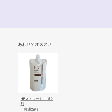
あわせてオススメ
HBストレート 共通2
剤
（共通2剤）