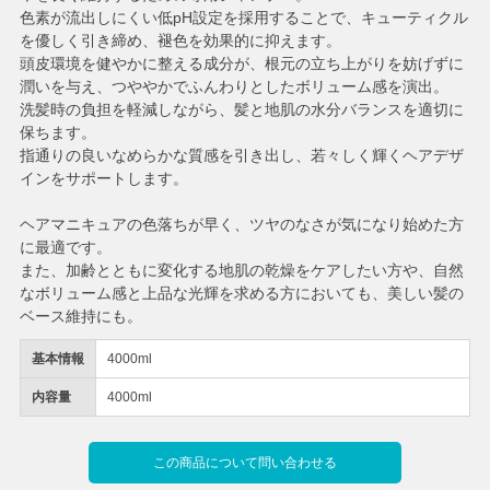
色素が流出しにくい低pH設定を採用することで、キューティクル
を優しく引き締め、褪色を効果的に抑えます。
頭皮環境を健やかに整える成分が、根元の立ち上がりを妨げずに
潤いを与え、つややかでふんわりとしたボリューム感を演出。
洗髪時の負担を軽減しながら、髪と地肌の水分バランスを適切に
保ちます。
指通りの良いなめらかな質感を引き出し、若々しく輝くヘアデザ
インをサポートします。
ヘアマニキュアの色落ちが早く、ツヤのなさが気になり始めた方
に最適です。
また、加齢とともに変化する地肌の乾燥をケアしたい方や、自然
なボリューム感と上品な光輝を求める方においても、美しい髪の
ベース維持にも。
基本情報
4000ml
内容量
4000ml
この商品について問い合わせる